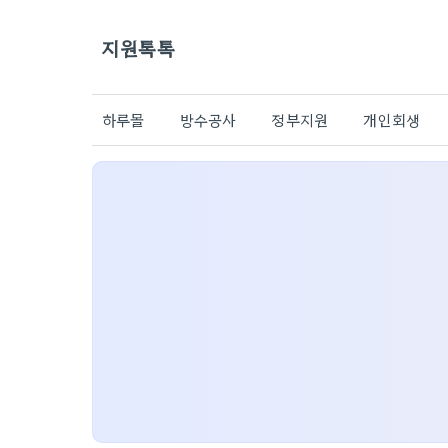
지원톡톡
하루몰
방수공사
정부지원
개인회생