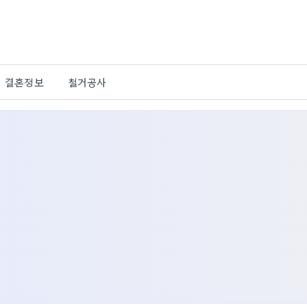
결혼정보
철거공사