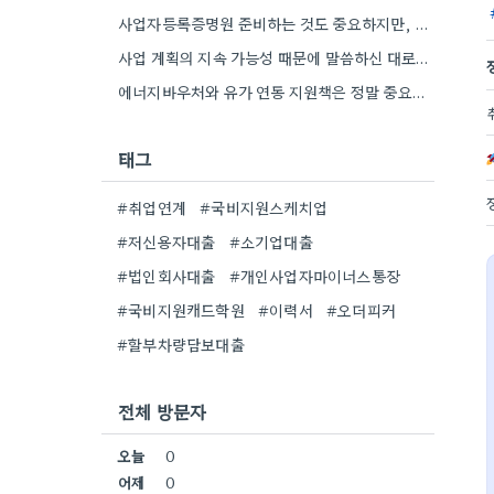
사업자등록증명원 준비하는 것도 중요하지만, 특히 최근 재무제표 유효기간 꼭 확인해야 해요. 제가 최근 사업 계획서…
사업 계획의 지속 가능성 때문에 말씀하신 대로, 재무제표 준비를 미리 해두는 게 정말 중요하네요. 특히…
에너지바우처와 유가 연동 지원책은 정말 중요한 부분인 것 같아요. 특히 농어민분들이 에너지 가격 변동에 덜…
태그
#취업연계
#국비지원스케치업
#저신용자대출
#소기업대출
#법인회사대출
#개인사업자마이너스통장
#국비지원캐드학원
#이력서
#오더피커
#할부차량담보대출
전체 방문자
오늘
0
어제
0