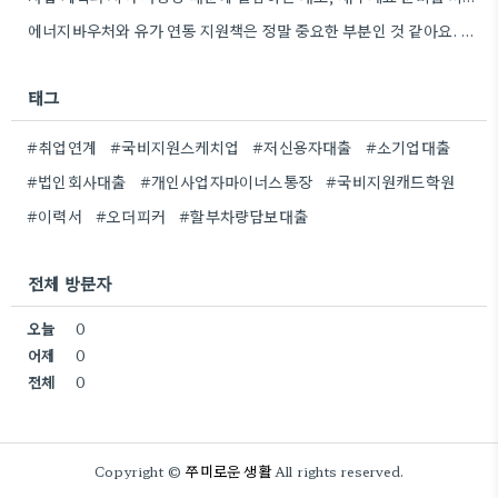
에너지바우처와 유가 연동 지원책은 정말 중요한 부분인 것 같아요. 특히 농어민분들이 에너지 가격 변동에 덜…
태그
#취업연계
#국비지원스케치업
#저신용자대출
#소기업대출
#법인회사대출
#개인사업자마이너스통장
#국비지원캐드학원
#이력서
#오더피커
#할부차량담보대출
전체 방문자
오늘
0
어제
0
전체
0
쭈미로운 생활
Copyright ©
All rights reserved.