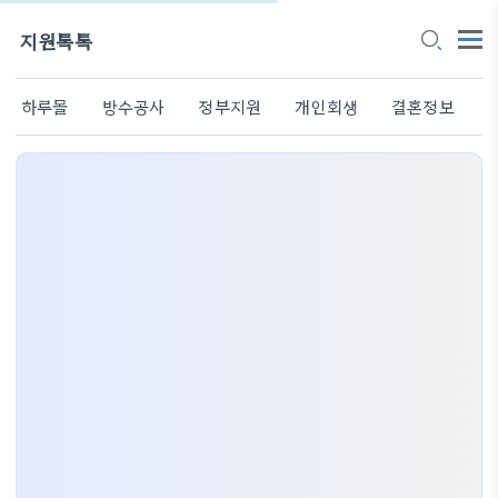
지원톡톡
하루몰
방수공사
정부지원
개인회생
결혼정보