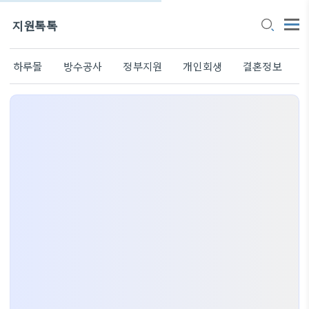
지원톡톡
하루몰
방수공사
정부지원
개인회생
결혼정보