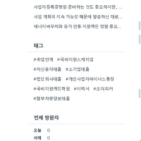
사업자등록증명원 준비하는 것도 중요하지만, 특히 최근 재무제표 유효기간 꼭 확인해야 해요. 제가 최근 사업 계획서…
사업 계획의 지속 가능성 때문에 말씀하신 대로, 재무제표 준비를 미리 해두는 게 정말 중요하네요. 특히…
에너지바우처와 유가 연동 지원책은 정말 중요한 부분인 것 같아요. 특히 농어민분들이 에너지 가격 변동에 덜…
태그
#취업연계
#국비지원스케치업
#저신용자대출
#소기업대출
#법인회사대출
#개인사업자마이너스통장
#국비지원캐드학원
#이력서
#오더피커
#할부차량담보대출
전체 방문자
오늘
0
어제
0