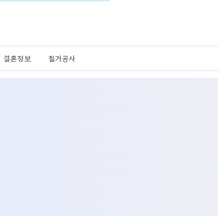
결혼정보
철거공사