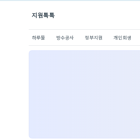
지원톡톡
하루몰
방수공사
정부지원
개인회생