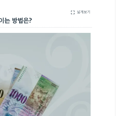
넓게보기
fullscreen
이는 방법은?