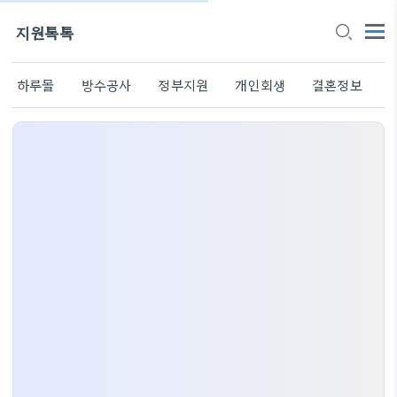
지원톡톡
하루몰
방수공사
정부지원
개인회생
결혼정보