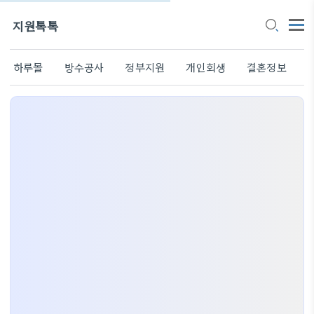
지원톡톡
하루몰
방수공사
정부지원
개인회생
결혼정보