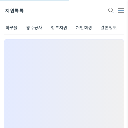
지원톡톡
하루몰
방수공사
정부지원
개인회생
결혼정보