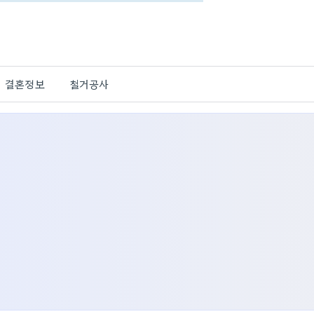
결혼정보
철거공사