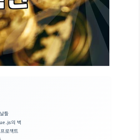
 날들
e.js의 벽
팀 프로젝트
물