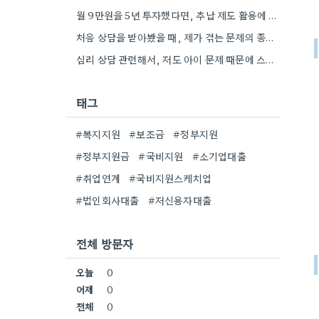
월 9만원을 5년 투자했다면, 추납 제도 활용에 도움이 될 만한 이자라도 모으지 못한 점이 아쉽네요.
처음 상담을 받아봤을 때, 제가 겪는 문제의 종류를 제대로 파악하지 못해서 혼란스러웠던 기억이 나네요. 무료…
심리 상담 관련해서, 저도 아이 문제 때문에 스트레스가 좀 있었거든요. 미리 자료를 준비하는 팁도 좋네요.
태그
#복지지원
#보조금
#정부지원
#정부지원금
#국비지원
#소기업대출
#취업연계
#국비지원스케치업
#법인회사대출
#저신용자대출
전체 방문자
오늘
0
어제
0
전체
0