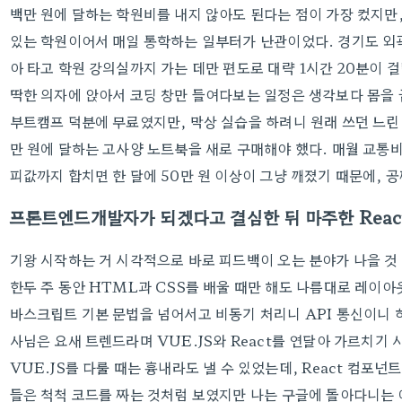
백만 원에 달하는 학원비를 내지 않아도 된다는 점이 가장 컸지만
있는 학원이어서 매일 통학하는 일부터가 난관이었다. 경기도 외
아 타고 학원 강의실까지 가는 데만 편도로 대략 1시간 20분이 걸
딱한 의자에 앉아서 코딩 창만 들여다보는 일정은 생각보다 몸을
부트캠프 덕분에 무료였지만, 막상 실습을 하려니 원래 쓰던 느린
만 원에 달하는 고사양 노트북을 새로 구매해야 했다. 매월 교통비
피값까지 합치면 한 달에 50만 원 이상이 그냥 깨졌기 때문에, 
프론트엔드개발자가 되겠다고 결심한 뒤 마주한 React와
기왕 시작하는 거 시각적으로 바로 피드백이 오는 분야가 나을 
한두 주 동안 HTML과 CSS를 배울 때만 해도 나름대로 레이아
바스크립트 기본 문법을 넘어서고 비동기 처리니 API 통신이니 
사님은 요새 트렌드라며 VUE.JS와 React를 연달아 가르치기
VUE.JS를 다룰 때는 흉내라도 낼 수 있었는데, React 컴포
들은 척척 코드를 짜는 것처럼 보였지만 나는 구글에 돌아다니는