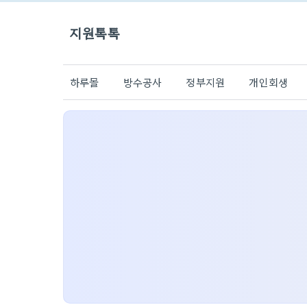
지원톡톡
하루몰
방수공사
정부지원
개인회생