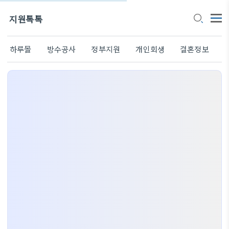
지원톡톡
하루몰
방수공사
정부지원
개인회생
결혼정보