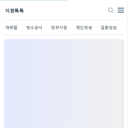
지원톡톡
하루몰
방수공사
정부지원
개인회생
결혼정보