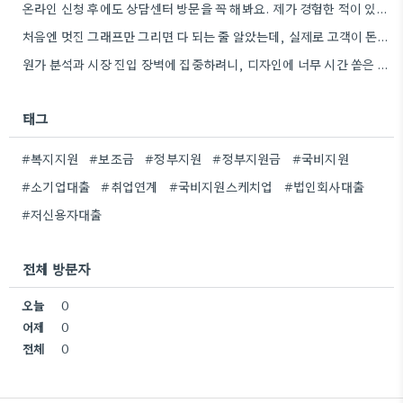
온라인 신청 후에도 상담센터 방문을 꼭 해봐요. 제가 경험한 적이 있는데, 시스템에 대한 이해도가 확…
처음엔 멋진 그래프만 그리면 다 되는 줄 알았는데, 실제로 고객이 돈을 지불하는 이유를 생각하는 게…
원가 분석과 시장 진입 장벽에 집중하려니, 디자인에 너무 시간 쏟은 게 맞지 않았던 것 같아요.…
태그
#복지지원
#보조금
#정부지원
#정부지원금
#국비지원
#소기업대출
#취업연계
#국비지원스케치업
#법인회사대출
#저신용자대출
전체 방문자
오늘
0
어제
0
전체
0