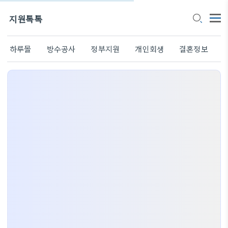
지원톡톡
하루몰
방수공사
정부지원
개인회생
결혼정보