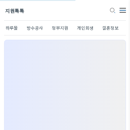
지원톡톡
하루몰
방수공사
정부지원
개인회생
결혼정보