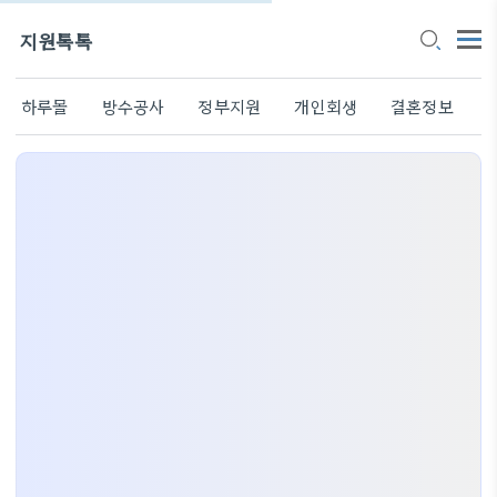
지원톡톡
하루몰
방수공사
정부지원
개인회생
결혼정보