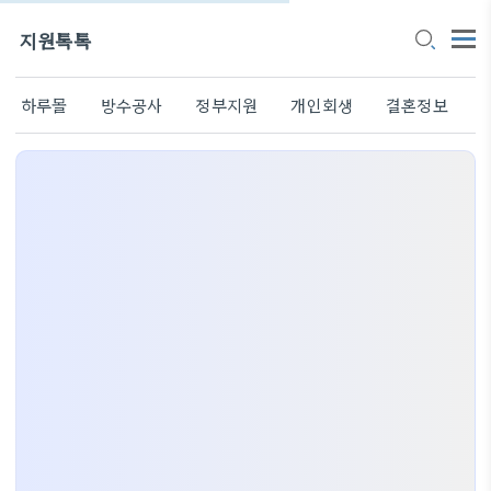
지원톡톡
하루몰
방수공사
정부지원
개인회생
결혼정보