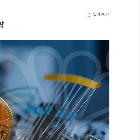
넓게보기
fullscreen
략