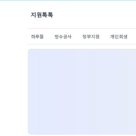
지원톡톡
하루몰
방수공사
정부지원
개인회생