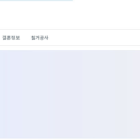
결혼정보
철거공사