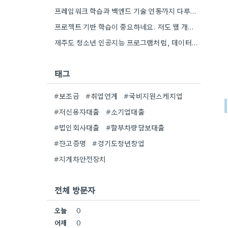
프레임워크 학습과 백엔드 기술 연동까지 다루는 곳은 정말 현실적인 것 같아요. 제가 웹 개발 경험을…
프로젝트 기반 학습이 중요하네요. 저도 웹 개발할 때 PBL 경험이 큰 도움이 되었습니다.
제주도 청소년 인공지능 프로그램처럼, 데이터 분석 분야로 관심이 생겨서 오프라인 학원 정보 좀 더 찾아봐야겠네요.
태그
#보조금
#취업연계
#국비지원스케치업
#저신용자대출
#소기업대출
#법인회사대출
#할부차량담보대출
#잔고증명
#경기도청년창업
#지게차안전장치
전체 방문자
오늘
0
어제
0