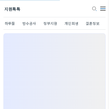
지원톡톡
하루몰
방수공사
정부지원
개인회생
결혼정보