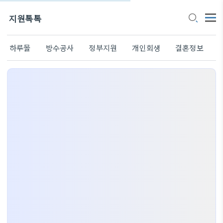
지원톡톡
하루몰
방수공사
정부지원
개인회생
결혼정보