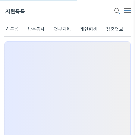
지원톡톡
하루몰
방수공사
정부지원
개인회생
결혼정보