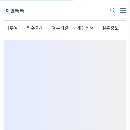
지원톡톡
하루몰
방수공사
정부지원
개인회생
결혼정보