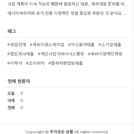
사업 계획의 지속 가능성 때문에 말씀하신 대로, 재무제표 준비를 미리 해두는 게 정말 중요하네요. 특히…
에너지바우처와 유가 연동 지원책은 정말 중요한 부분인 것 같아요. 특히 농어민분들이 에너지 가격 변동에 덜…
태그
#취업연계
#국비지원스케치업
#저신용자대출
#소기업대출
#법인회사대출
#개인사업자마이너스통장
#국비지원캐드학원
#이력서
#오더피커
#할부차량담보대출
전체 방문자
오늘
0
어제
0
전체
0
쭈미로운 생활
Copyright ©
All rights reserved.