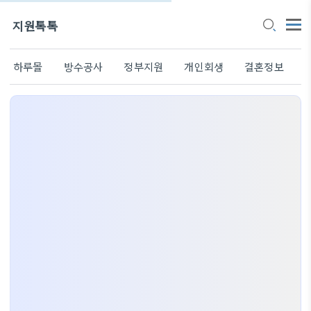
지원톡톡
하루몰
방수공사
정부지원
개인회생
결혼정보