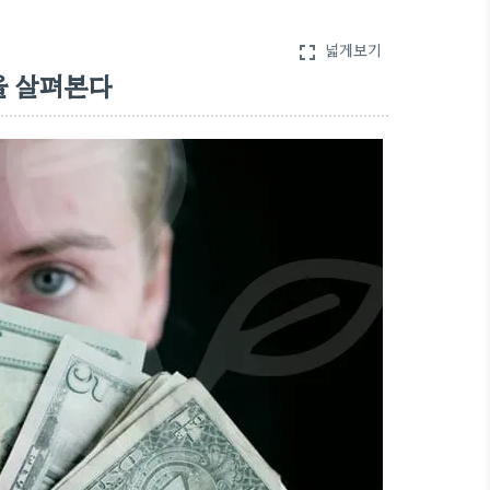
넓게보기
fullscreen
을 살펴본다