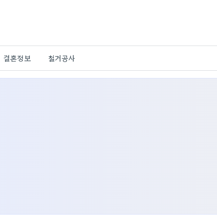
결혼정보
철거공사