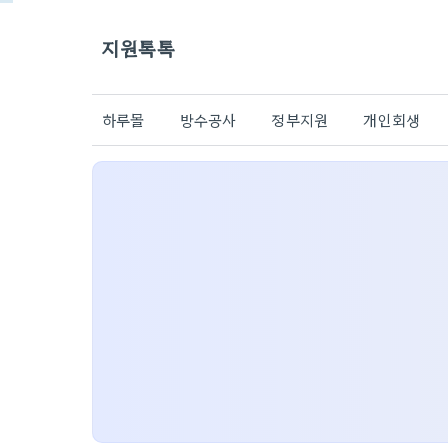
지원톡톡
하루몰
방수공사
정부지원
개인회생