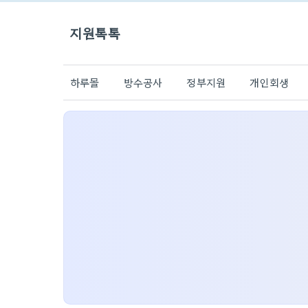
지원톡톡
하루몰
방수공사
정부지원
개인회생