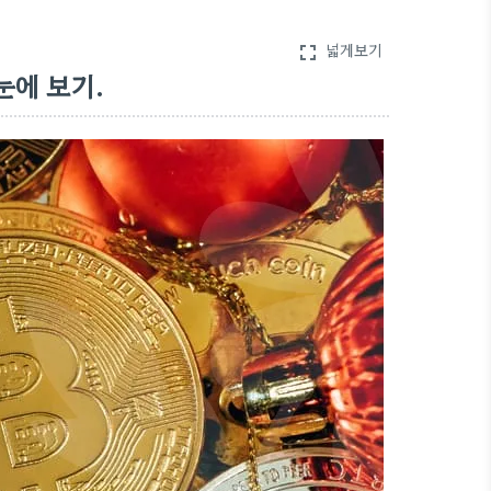
넓게보기
fullscreen
눈에 보기.