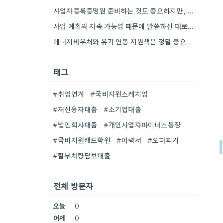
사업자등록증명원 준비하는 것도 중요하지만, 특히 최근 재무제표 유효기간 꼭 확인해야 해요. 제가 최근 사업 계획서…
사업 계획의 지속 가능성 때문에 말씀하신 대로, 재무제표 준비를 미리 해두는 게 정말 중요하네요. 특히…
에너지바우처와 유가 연동 지원책은 정말 중요한 부분인 것 같아요. 특히 농어민분들이 에너지 가격 변동에 덜…
태그
#취업연계
#국비지원스케치업
#저신용자대출
#소기업대출
#법인회사대출
#개인사업자마이너스통장
#국비지원캐드학원
#이력서
#오더피커
#할부차량담보대출
전체 방문자
오늘
0
어제
0