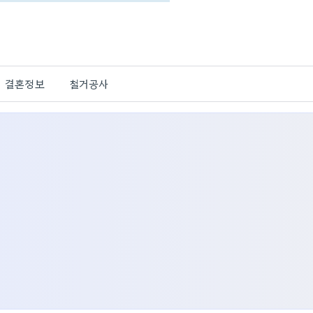
결혼정보
철거공사